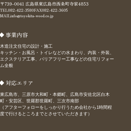
〒739-0041 広島県東広島市西条町寺家4853
TEL
082-422-3580
FAX
082-422-3605
MAIL
info@toyokita-wood.co.jp
事業内容
木造注文住宅の設計・施工
キッチン・お風呂・トイレなどの水まわり、内装・外装、
エクステリア工事、バリアフリー工事などの住宅リフォー
ム全般
対応エリア
東広島市、三原市大和町・本郷町、広島市安佐北区白木
町・安芸区、世羅郡世羅町、三次市南部
（アフターフォローをしっかり行うため会社から1時間程
度で行けるところまでとさせていただきます）