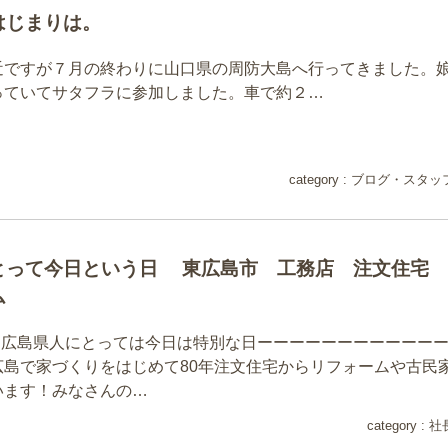
はじまりは。
近ですが７月の終わりに山口県の周防大島へ行ってきました。
っていてサタフラに参加しました。車で約２…
category :
ブログ
・
スタッ
とって今日という日 東広島市 工務店 注文住宅 
ム
６日広島県人にとっては今日は特別な日ーーーーーーーーーーー
広島で家づくりをはじめて80年注文住宅からリフォームや古民
います！みなさんの…
category :
社