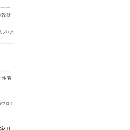
ーーー
家改修
長ブログ
なーー
文住宅
長ブログ
家リ