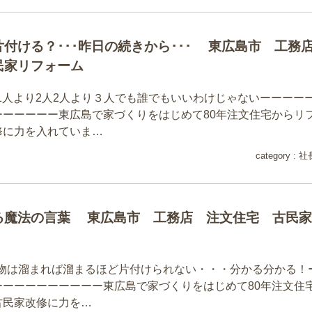
付ける？･･･昨日の続きから･･･ 東広島市 工務
民家リフォーム
5日1人より2人2人より３人でも誰でもいいわけじゃないーーーー
ーーーーーー東広島で家づくりをはじめて80年注文住宅からリ
修に力を入れていま…
category :
社
る魔法の言葉 東広島市 工務店 注文住宅 古民家
4日物は溜まれば溜まるほど片付けられない・・・分かる分かる！
ーーーーーーーーーー東広島で家づくりをはじめて80年注文住
古民家改修に力を…