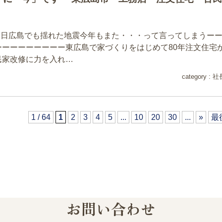
２９日広島でも揺れた地震今年もまた・・・って言ってしまうー
ーーーーーーーーー東広島で家づくりをはじめて80年注文住宅
民家改修に力を入れ…
category :
社
1 / 64
1
2
3
4
5
...
10
20
30
...
»
最
お問い合わせ