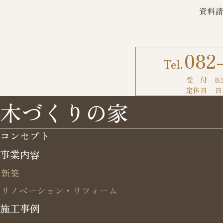
資料請
082
受 付
8:
定休日
日
木づくりの家
コンセプト
事業内容
新築
リノベーション・リフォーム
施工事例