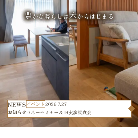
豊
木
かな暮らしは
からはじまる
NEWS
2026.7.27
イベント
お知らせ
マネーセミナー＆IH実演試食会