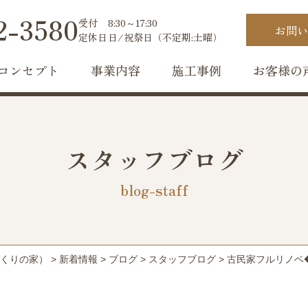
2-3580
受付
8:30～17:30
お問い
定休日
日/祝祭日（不定期:土曜）
コンセプト
事業内容
施工事例
お客様の
スタッフブログ
blog-staff
くりの家）
>
新着情報
>
ブログ
>
スタッフブログ
>
古民家フルリノベ