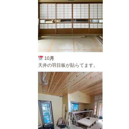
10
月
天井の羽目板が貼らてます。