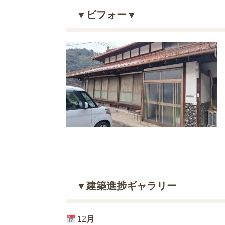
▼ビフォー▼
▼建築進捗ギャラリー
12
月