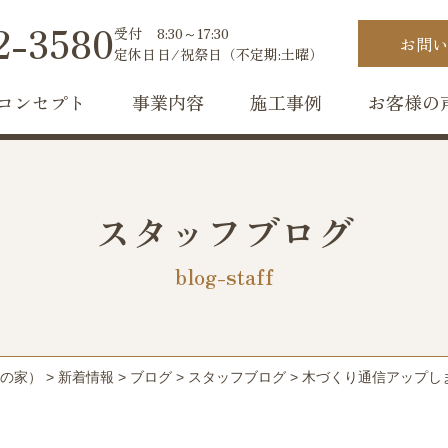
2-3580
受付
8:30～17:30
お問い
定休日
日/祝祭日（不定期:土曜）
コンセプト
事業内容
施工事例
お客様の
スタッフブログ
blog-staff
の家）
>
新着情報
>
ブログ
>
スタッフブログ
>
木づくり通信アップし