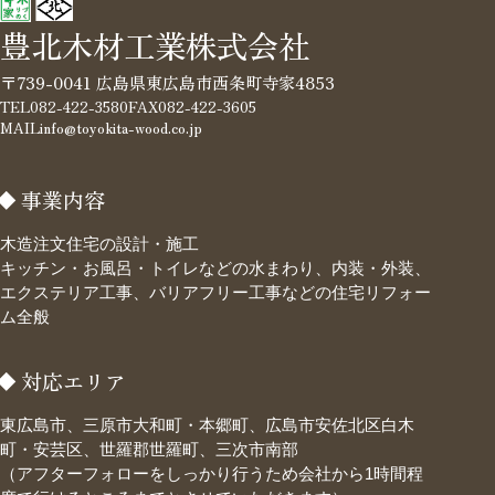
豊北木材工業株式会社
〒739-0041 広島県東広島市西条町寺家4853
TEL
082-422-3580
FAX
082-422-3605
MAIL
info@toyokita-wood.co.jp
事業内容
木造注文住宅の設計・施工
キッチン・お風呂・トイレなどの水まわり、内装・外装、
エクステリア工事、バリアフリー工事などの住宅リフォー
ム全般
対応エリア
東広島市、三原市大和町・本郷町、広島市安佐北区白木
町・安芸区、世羅郡世羅町、三次市南部
（アフターフォローをしっかり行うため会社から1時間程