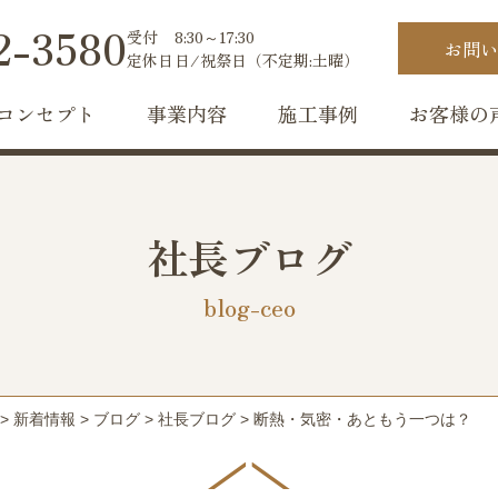
2-3580
受付
8:30～17:30
お問い
定休日
日/祝祭日（不定期:土曜）
コンセプト
事業内容
施工事例
お客様の
社長ブログ
blog-ceo
>
新着情報
>
ブログ
>
社長ブログ
>
断熱・気密・あともう一つは？ 