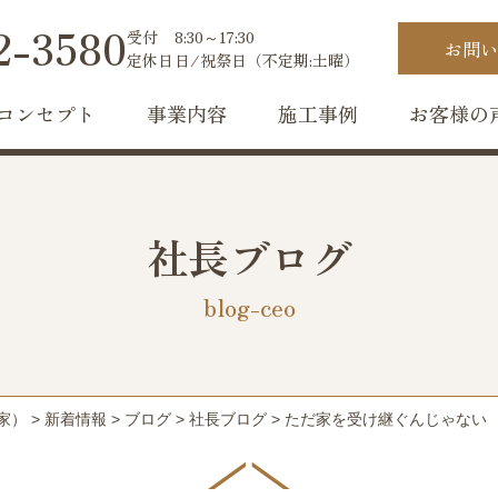
2-3580
受付
8:30～17:30
お問い
定休日
日/祝祭日（不定期:土曜）
コンセプト
事業内容
施工事例
お客様の
社長ブログ
blog-ceo
家）
>
新着情報
>
ブログ
>
社長ブログ
>
ただ家を受け継ぐんじゃない